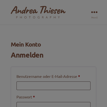
Menü
🐶
🐴
🐱
Natürliche
Tierfotografie
Mein Konto
am
Niederrhein
Anmelden
&
Ruhrgebiet
Erforderlich
Benutzername oder E-Mail-Adresse
*
Erforderlich
Passwort
*