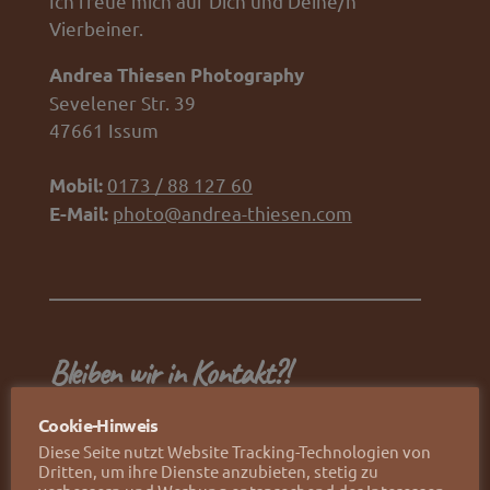
Ich freue mich auf Dich und Deine/n
Vierbeiner.
Andrea Thiesen Photography
Sevelener Str. 39
47661 Issum
0173 / 88 127 60
Mobil:
photo@andrea-thiesen.com
E-Mail:
Bleiben wir in Kontakt?!
Cookie-Hinweis
Facebook
Instagram
E-
WhatsApp
Diese Seite nutzt Website Tracking-Technologien von
Mail
Dritten, um ihre Dienste anzubieten, stetig zu