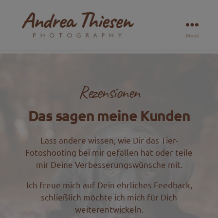
Menü
🐶
🐴
🐱
Natürliche
Tierfotografie
Rezensionen
am
Niederrhein
Das sagen meine Kunden
&
Ruhrgebiet
Lass andere wissen, wie Dir das Tier-
Fotoshooting bei mir gefallen hat oder teile
mir Deine Verbesserungswünsche mit.
Ich freue mich auf Dein ehrliches Feedback,
schließlich möchte ich mich für Dich
weiterentwickeln.