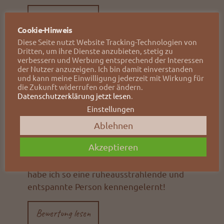
Bewertung lesen
Cookie-Hinweis
Diese Seite nutzt Website Tracking-Technologien von
Dritten, um ihre Dienste anzubieten, stetig zu
Karo & Mango
verbessern und Werbung entsprechend der Interessen
der Nutzer anzuzeigen. Ich bin damit einverstanden
6. Juni 2020
und kann meine Einwilligung jederzeit mit Wirkung für
die Zukunft widerrufen oder ändern.
Datenschutzerklärung jetzt lesen
.
Frau Thiesen als prof. Tierfotografin kann ich
Einstellungen
vom Herzen wärmstens empfehlen. Mit ihr
waren wir schon an so manchen Locations
Ablehnen
unterwegs und es ist der Wahnsinn, mit
Akzeptieren
welcher Ruhe und Geduld sie großartige
Momente mit ihrer Kamera einfängt. Selten
habe ich so eine ruheausstrahlende und
entspannte Person kennengelernt!
Bewertung lesen